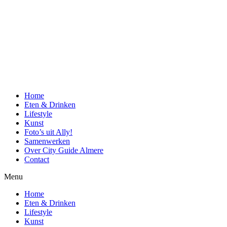
Home
Eten & Drinken
Lifestyle
Kunst
Foto’s uit Ally!
Samenwerken
Over City Guide Almere
Contact
Menu
Home
Eten & Drinken
Lifestyle
Kunst