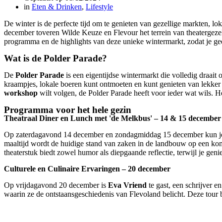
in
Eten & Drinken
,
Lifestyle
De winter is de perfecte tijd om te genieten van gezellige markten, lo
december toveren Wilde Keuze en Flevour het terrein van theatergeze
programma en de highlights van deze unieke wintermarkt, zodat je ge
Wat is de Polder Parade?
De
Polder Parade
is een eigentijdse wintermarkt die volledig draait
kraampjes, lokale boeren kunt ontmoeten en kunt genieten van lekker 
workshop
wilt volgen, de Polder Parade heeft voor ieder wat wils. He
Programma voor het hele gezin
Theatraal Diner en Lunch met 'de Melkbus' – 14 & 15 december
Op zaterdagavond 14 december en zondagmiddag 15 december kun je i
maaltijd wordt de huidige stand van zaken in de landbouw op een kom
theaterstuk biedt zowel humor als diepgaande reflectie, terwijl je gen
Culturele en Culinaire Ervaringen – 20 december
Op vrijdagavond 20 december is
Eva Vriend
te gast, een schrijver e
waarin ze de ontstaansgeschiedenis van Flevoland belicht. Deze tour bi