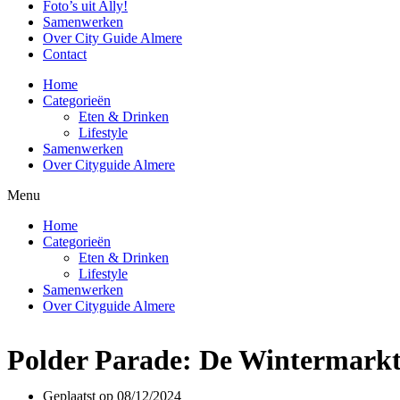
Foto’s uit Ally!
Samenwerken
Over City Guide Almere
Contact
Home
Categorieën
Eten & Drinken
Lifestyle
Samenwerken
Over Cityguide Almere
Menu
Home
Categorieën
Eten & Drinken
Lifestyle
Samenwerken
Over Cityguide Almere
Polder Parade: De Wintermarkt 
Geplaatst op
08/12/2024