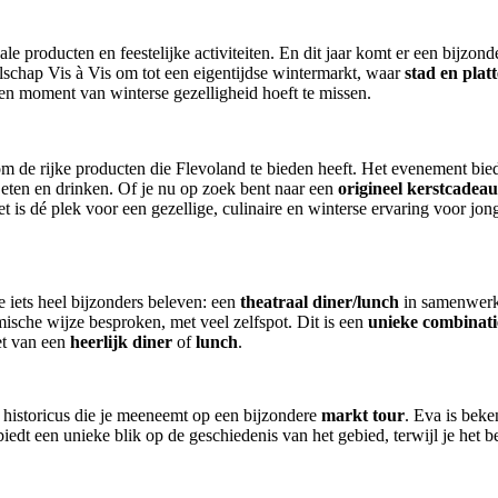
kale producten en feestelijke activiteiten. En dit jaar komt er een bijz
lschap Vis à Vis om tot een eigentijdse wintermarkt, waar
stad en pla
en moment van winterse gezelligheid hoeft te missen.
 om de rijke producten die Flevoland te bieden heeft. Het evenement bied
eten en drinken. Of je nu op zoek bent naar een
origineel kerstcadeau
t is dé plek voor een gezellige, culinaire en winterse ervaring voor jon
ets heel bijzonders beleven: een
theatraal diner/lunch
in samenwerk
ische wijze besproken, met veel zelfspot. Dit is een
unieke combinati
iet van een
heerlijk diner
of
lunch
.
n historicus die je meeneemt op een bijzondere
markt tour
. Eva is bek
edt een unieke blik op de geschiedenis van het gebied, terwijl je het b