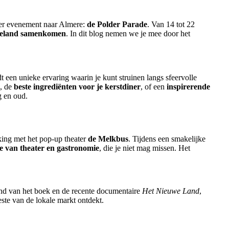
onder evenement naar Almere:
de Polder Parade
. Van 14 tot 22
tteland samenkomen
. In dit blog nemen we je mee door het
t een unieke ervaring waarin je kunt struinen langs sfeervolle
, de
beste ingrediënten voor je kerstdiner
, of een
inspirerende
g en oud.
ing met het pop-up theater
de Melkbus
. Tijdens een smakelijke
e van theater en gastronomie
, die je niet mag missen. Het
end van het boek en de recente documentaire
Het Nieuwe Land
,
este van de lokale markt ontdekt.