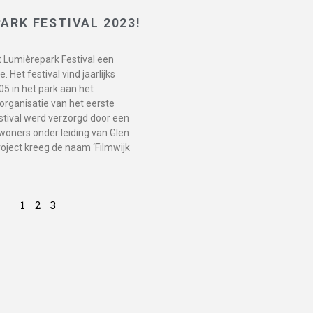
ARK FESTIVAL 2023!
t Lumièrepark Festival een
. Het festival vind jaarlijks
05 in het park aan het
organisatie van het eerste
tival werd verzorgd door een
woners onder leiding van Glen
roject kreeg de naam ‘Filmwijk
1
2
3