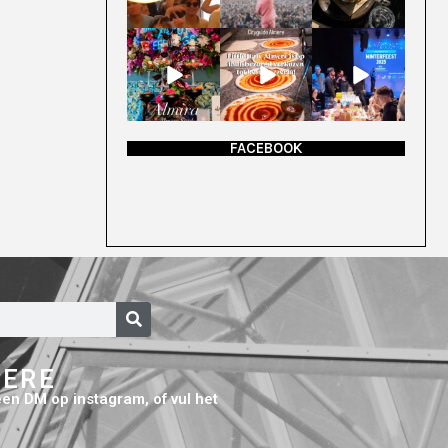
FACEBOOK
MERE
 een DM op instagram, of vul het