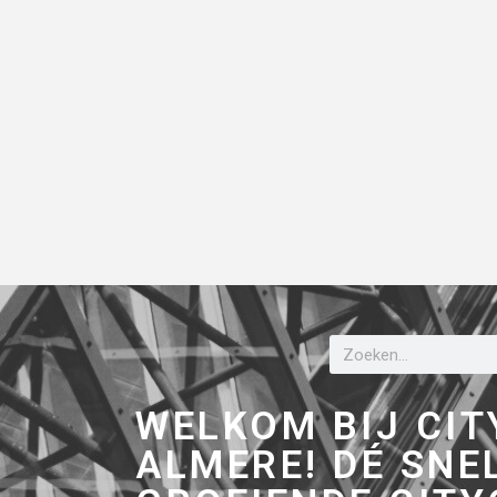
WELKOM BIJ CIT
ALMERE! DÉ SNE