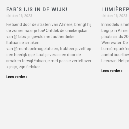
FAB’S IJS IN DE WIJK!
LUMIÈREP
oktober 16, 2023
oktober 16, 2023
Fietsend door de straten van Almere, brengt hij
Inmiddels is he
de zomer naar je toe! Ontdek de unieke ijskar
begrip in Almere
van @fabs.ijs gevuld met authentieke
plaats sinds 20
Italiaanse smaken
Weerwater. De 
van @montepelmogelato en, trakteer jezelf op
Lumièreparkfes
een heerlijk ijsje. Laat je verassen door de
aantal buurtbe
smaken terwijl Fabian je met passie verteltover
Leeuwin. Het p
zijn ijs, zijn fietskar
Lees verder »
Lees verder »